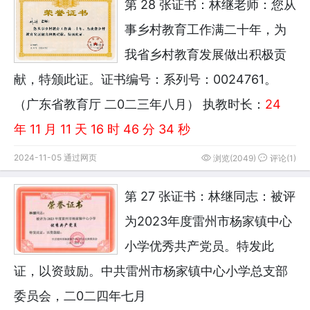
第 28 张证书：林继老师：您从
事乡村教育工作满二十年，为
我省乡村教育发展做出积极贡
献，特颁此证。证书编号：系列号：0024761。
（广东省教育厅 二0二三年八月）
执教时长：
24
年 11 月 11 天 16 时 46 分 34 秒
2024-11-05 通过网页
浏览(2049)
评论(1)
第 27 张证书：林继同志：被评
为2023年度雷州市杨家镇中心
小学优秀共产党员。特发此
证，以资鼓励。中共雷州市杨家镇中心小学总支部
委员会，二0二四年七月