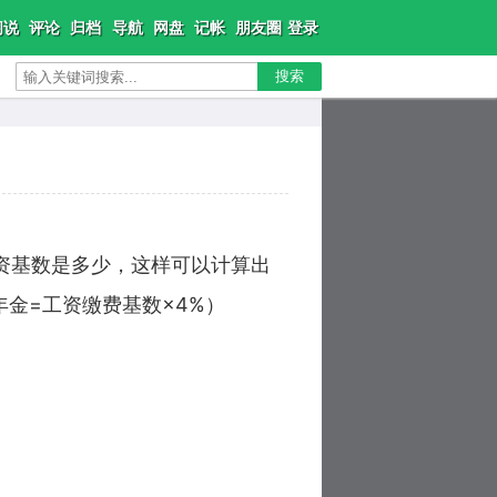
闲说
评论
归档
导航
网盘
记帐
朋友圈
登录
搜索
工资基数是多少，这样可以计算出
年金=工资缴费基数×4%）