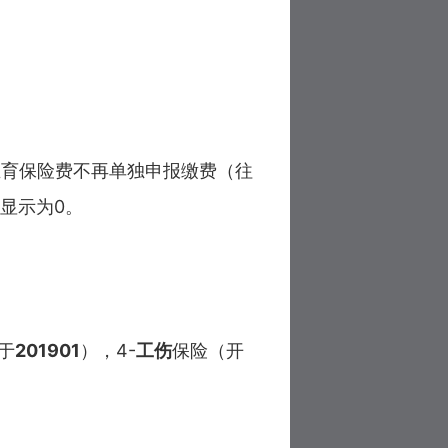
，生育保险费不再单独申报缴费（往
显示为0。
于
201901
），4-
工伤
保险（开